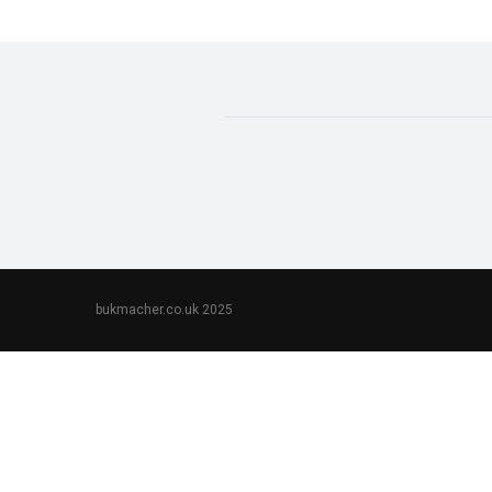
bukmacher.co.uk 2025