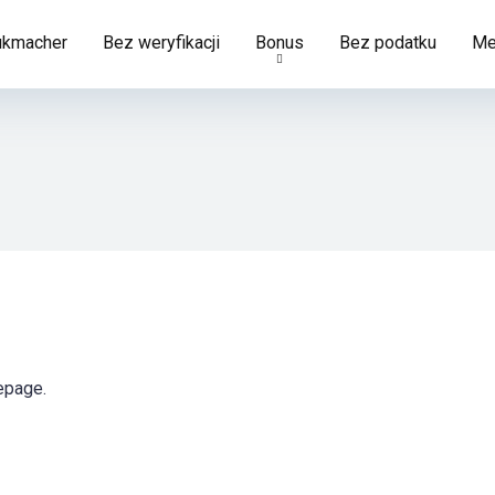
ukmacher
Bez weryfikacji
Bonus
Bez podatku
Me
epage.