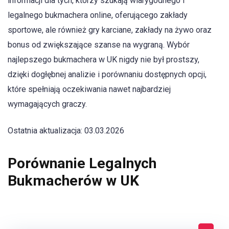
informacji dla tych, którzy szukają wiarygodnego i
legalnego bukmachera online, oferującego zakłady
sportowe, ale również gry karciane, zakłady na żywo oraz
bonus od zwiększające szanse na wygraną. Wybór
najlepszego bukmachera w UK nigdy nie był prostszy,
dzięki dogłębnej analizie i porównaniu dostępnych opcji,
które spełniają oczekiwania nawet najbardziej
wymagających graczy.
Ostatnia aktualizacja: 03.03.2026
Porównanie Legalnych
Bukmacherów w UK