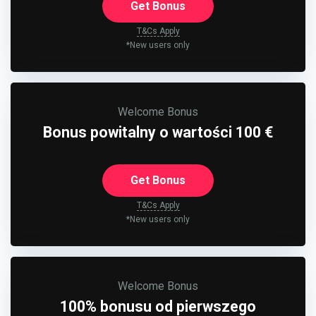
Get Bonus
T&Cs Apply
*New users only
Welcome Bonus
Bonus powitalny o wartości 100 €
Get Bonus
T&Cs Apply
*New users only
Welcome Bonus
100% bonusu od pierwszego