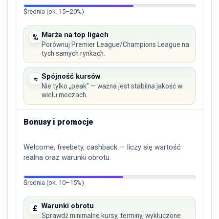
Średnia (ok. 15–20%)
Marża na top ligach
%
Porównuj Premier League/Champions League na
tych samych rynkach.
Spójność kursów
≈
Nie tylko „peak” — ważna jest stabilna jakość w
wielu meczach.
Bonusy i promocje
Welcome, freebety, cashback — liczy się wartość
realna oraz warunki obrotu.
Średnia (ok. 10–15%)
Warunki obrotu
£
Sprawdź minimalne kursy, terminy, wykluczone