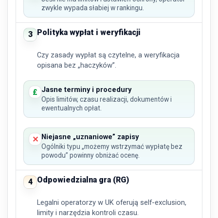
zwykle wypada słabiej w rankingu.
Polityka wypłat i weryfikacji
3
Czy zasady wypłat są czytelne, a weryfikacja
opisana bez „haczyków”.
Jasne terminy i procedury
£
Opis limitów, czasu realizacji, dokumentów i
ewentualnych opłat.
Niejasne „uznaniowe” zapisy
✕
Ogólniki typu „możemy wstrzymać wypłatę bez
powodu” powinny obniżać ocenę.
Odpowiedzialna gra (RG)
4
Legalni operatorzy w UK oferują self-exclusion,
limity i narzędzia kontroli czasu.