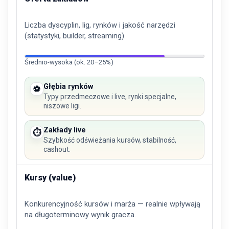
Liczba dyscyplin, lig, rynków i jakość narzędzi
(statystyki, builder, streaming).
Średnio-wysoka (ok. 20–25%)
Głębia rynków
⚽
Typy przedmeczowe i live, rynki specjalne,
niszowe ligi.
Zakłady live
⏱
Szybkość odświeżania kursów, stabilność,
cashout.
Kursy (value)
Konkurencyjność kursów i marża — realnie wpływają
na długoterminowy wynik gracza.