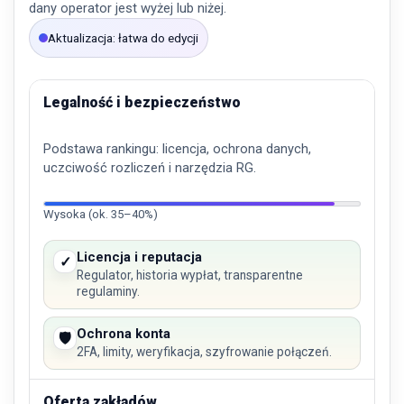
dany operator jest wyżej lub niżej.
Aktualizacja: łatwa do edycji
Legalność i bezpieczeństwo
Podstawa rankingu: licencja, ochrona danych,
uczciwość rozliczeń i narzędzia RG.
Wysoka (ok. 35–40%)
Licencja i reputacja
✓
Regulator, historia wypłat, transparentne
regulaminy.
Ochrona konta
🛡
2FA, limity, weryfikacja, szyfrowanie połączeń.
Oferta zakładów