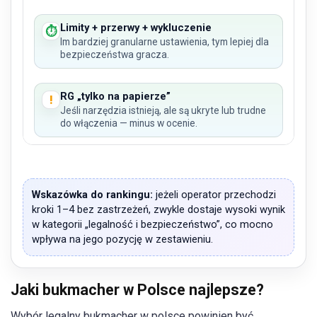
Limity + przerwy + wykluczenie
⏱
Im bardziej granularne ustawienia, tym lepiej dla
bezpieczeństwa gracza.
RG „tylko na papierze”
!
Jeśli narzędzia istnieją, ale są ukryte lub trudne
do włączenia — minus w ocenie.
Wskazówka do rankingu:
jeżeli operator przechodzi
kroki 1–4 bez zastrzeżeń, zwykle dostaje wysoki wynik
w kategorii „legalność i bezpieczeństwo”, co mocno
wpływa na jego pozycję w zestawieniu.
Jaki bukmacher w Polsce najlepsze?
Wybór legalny bukmacher w polsce powinien być