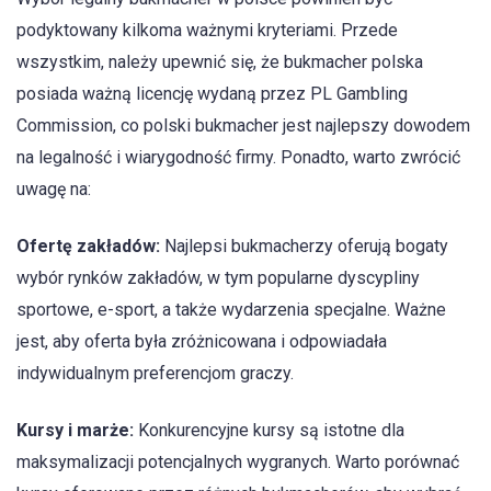
podyktowany kilkoma ważnymi kryteriami. Przede
wszystkim, należy upewnić się, że bukmacher polska
posiada ważną licencję wydaną przez PL Gambling
Commission, co polski bukmacher jest najlepszy dowodem
na legalność i wiarygodność firmy. Ponadto, warto zwrócić
uwagę na:
Ofertę zakładów:
Najlepsi bukmacherzy oferują bogaty
wybór rynków zakładów, w tym popularne dyscypliny
sportowe, e-sport, a także wydarzenia specjalne. Ważne
jest, aby oferta była zróżnicowana i odpowiadała
indywidualnym preferencjom graczy.
Kursy i marże:
Konkurencyjne kursy są istotne dla
maksymalizacji potencjalnych wygranych. Warto porównać