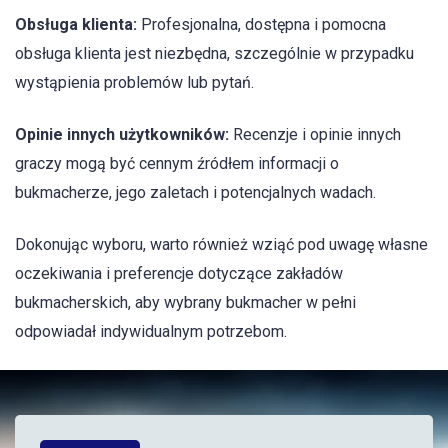
Obsługa klienta:
Profesjonalna, dostępna i pomocna
obsługa klienta jest niezbędna, szczególnie w przypadku
wystąpienia problemów lub pytań.
Opinie innych użytkowników:
Recenzje i opinie innych
graczy mogą być cennym źródłem informacji o
bukmacherze, jego zaletach i potencjalnych wadach.
Dokonując wyboru, warto również wziąć pod uwagę własne
oczekiwania i preferencje dotyczące zakładów
bukmacherskich, aby wybrany bukmacher w pełni
odpowiadał indywidualnym potrzebom.