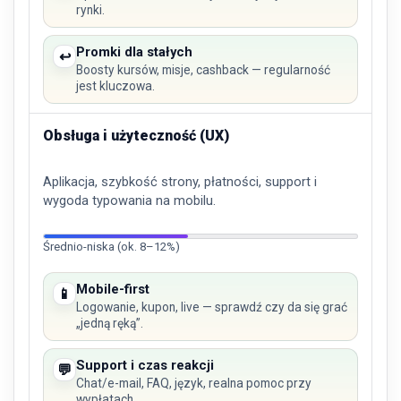
rynki.
Promki dla stałych
↩
Boosty kursów, misje, cashback — regularność
jest kluczowa.
Obsługa i użyteczność (UX)
Aplikacja, szybkość strony, płatności, support i
wygoda typowania na mobilu.
Średnio-niska (ok. 8–12%)
Mobile-first
📱
Logowanie, kupon, live — sprawdź czy da się grać
„jedną ręką”.
Support i czas reakcji
💬
Chat/e-mail, FAQ, język, realna pomoc przy
wypłatach.