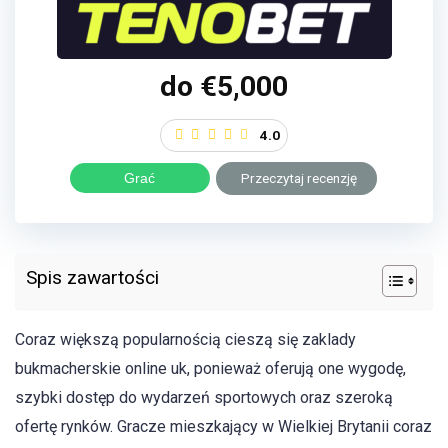
do €5,000
4.0
Grać
Przeczytaj recenzję
Spis zawartości
Coraz większą popularnością cieszą się zaklady
bukmacherskie online uk, ponieważ oferują one wygodę,
szybki dostęp do wydarzeń sportowych oraz szeroką
ofertę rynków. Gracze mieszkający w Wielkiej Brytanii coraz