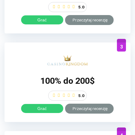
5.0
Grać
Przeczytaj recenzję
3
100% do 200$
5.0
Grać
Przeczytaj recenzję