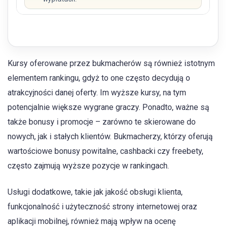
Kursy oferowane przez bukmacherów są również istotnym
elementem rankingu, gdyż to one często decydują o
atrakcyjności danej oferty. Im wyższe kursy, na tym
potencjalnie większe wygrane graczy. Ponadto, ważne są
także bonusy i promocje – zarówno te skierowane do
nowych, jak i stałych klientów. Bukmacherzy, którzy oferują
wartościowe bonusy powitalne, cashbacki czy freebety,
często zajmują wyższe pozycje w rankingach.
Usługi dodatkowe, takie jak jakość obsługi klienta,
funkcjonalność i użyteczność strony internetowej oraz
aplikacji mobilnej, również mają wpływ na ocenę