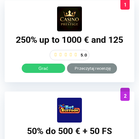
1
250% up to 1000 € and 125
5.0
Grać
Przeczytaj recenzję
2
50% do 500 € + 50 FS