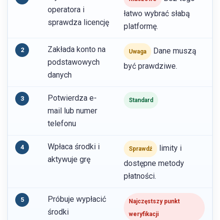
operatora i
łatwo wybrać słabą
sprawdza licencję
platformę.
Zakłada konto na
2
Dane muszą
Uwaga
podstawowych
być prawdziwe.
danych
Potwierdza e-
3
Standard
mail lub numer
telefonu
Wpłaca środki i
4
limity i
Sprawdź
aktywuje grę
dostępne metody
płatności.
Próbuje wypłacić
5
Najczęstszy punkt
środki
weryfikacji