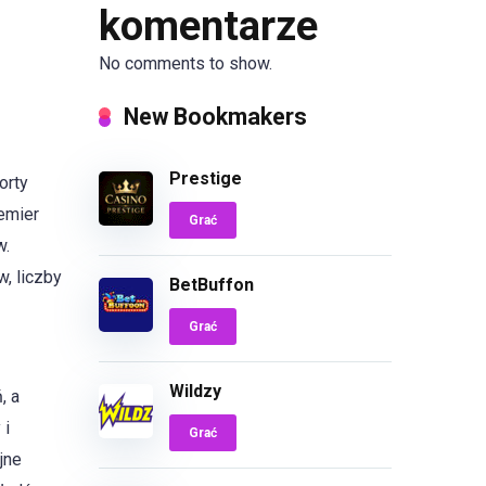
komentarze
No comments to show.
New Bookmakers
Prestige
orty
remier
Grać
w.
w, liczby
BetBuffon
Grać
Wildzy
, a
 i
Grać
jne