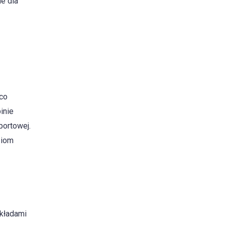
e dla
 co
inie
portowej.
ziom
kładami