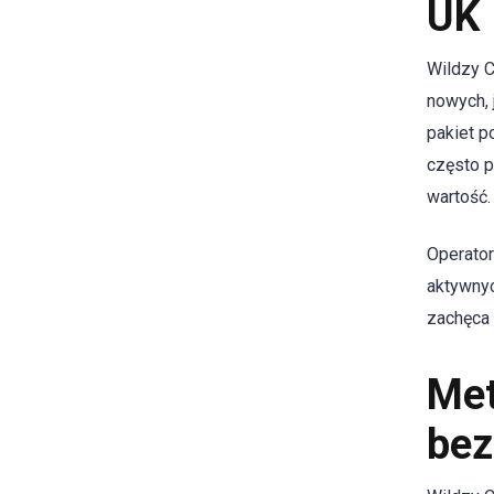
UK
Wildzy C
nowych, 
pakiet p
często p
wartość.
Operator
aktywnyc
zachęca 
Met
bez