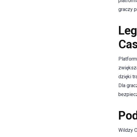
platform
graczy p
Leg
Cas
Platform
zwiększ
dzięki t
Dla grac
bezpiecz
Po
Wildzy C