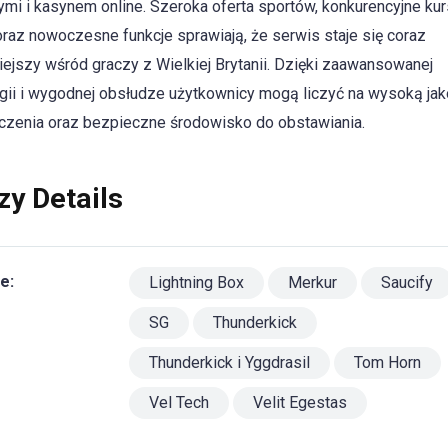
mi i kasynem online. Szeroka oferta sportów, konkurencyjne kur
raz nowoczesne funkcje sprawiają, że serwis staje się coraz
iejszy wśród graczy z Wielkiej Brytanii. Dzięki zaawansowanej
gii i wygodnej obsłudze użytkownicy mogą liczyć na wysoką ja
zenia oraz bezpieczne środowisko do obstawiania.
zy Details
e:
Lightning Box
Merkur
Saucify
SG
Thunderkick
Thunderkick i Yggdrasil
Tom Horn
Vel Tech
Velit Egestas