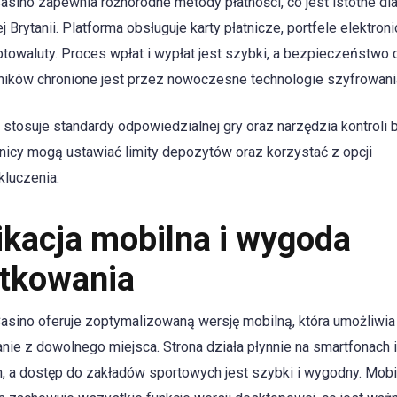
asino zapewnia różnorodne metody płatności, co jest istotne dl
j Brytanii. Platforma obsługuje karty płatnicze, portfele elektron
ptowaluty. Proces wpłat i wypłat jest szybki, a bezpieczeństwo
ików chronione jest przez nowoczesne technologie szyfrowani
 stosuje standardy odpowiedzialnej gry oraz narzędzia kontroli 
icy mogą ustawiać limity depozytów oraz korzystać z opcji
luczenia.
ikacja mobilna i wygoda
tkowania
asino oferuje zoptymalizowaną wersję mobilną, która umożliwia
nie z dowolnego miejsca. Strona działa płynnie na smartfonach i
h, a dostęp do zakładów sportowych jest szybki i wygodny. Mobi