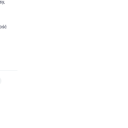
sy,
kość