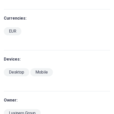
Currencies:
EUR
Devices:
Desktop
Mobile
Owner:
Luxinero Group