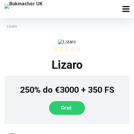
Lizaro
Lizaro
250% do €3000 + 350 FS
Grać