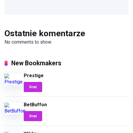
Ostatnie komentarze
No comments to show.
New Bookmakers
Prestige
Grać
BetBuffon
Grać