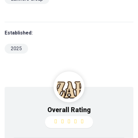
Established:
2025
Overall Rating