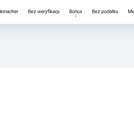
ukmacher
Bez weryfikacji
Bonus
Bez podatku
Me