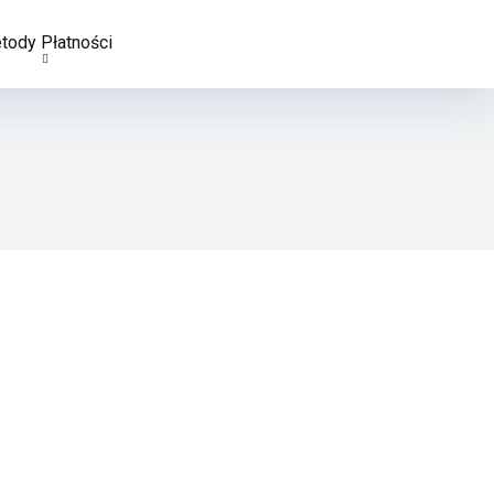
tody Płatności