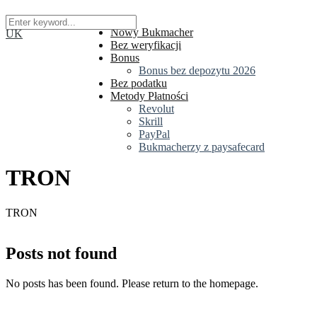
Nowy Bukmacher
Bez weryfikacji
Bonus
Bonus bez depozytu 2026
Bez podatku
Metody Płatności
Revolut
Skrill
PayPal
Bukmacherzy z paysafecard
TRON
TRON
Posts not found
No posts has been found. Please return to the homepage.