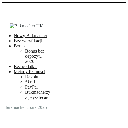
bukmacher.co.uk 2025
Nowy Bukmacher
Bez weryfikacji
Bonus
Bonus bez
depozytu
2026
Bez podatku
Metody Płatności
Revolut
Skrill
PayPal
Bukmacherzy
z paysafecard
bukmacher.co.uk 2025